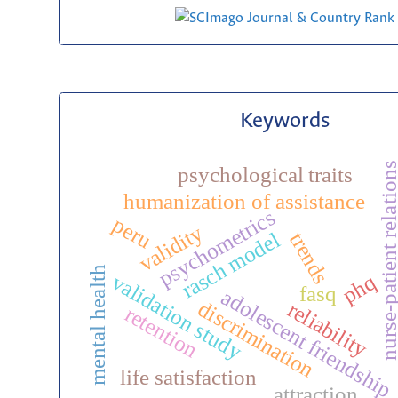
Keywords
nurse-patient relati
psychological traits
humanization of assistance
psychometrics
peru
validity
rasch model
trends
mental health
phq
validation study
fasq
adolescent friendship
discrimination
reliability
retention
life satisfaction
attraction