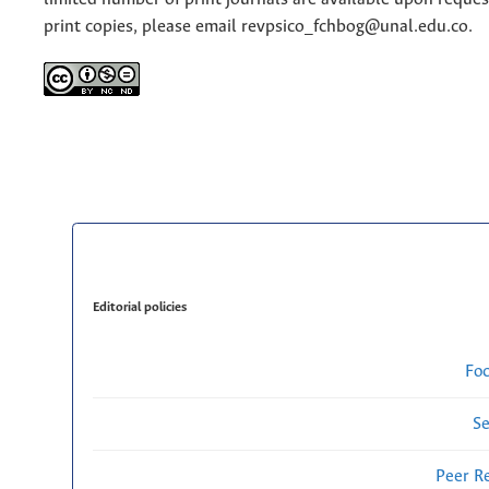
print copies, please email revpsico_fchbog@unal.edu.co.
Editorial policies
Fo
Se
Peer R