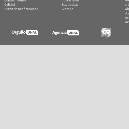
Control interno
Contáctenos
00
Calidad
Estadísticas
© 
Buzón de notificaciones
Glosario
Al
di
Ac
Ac