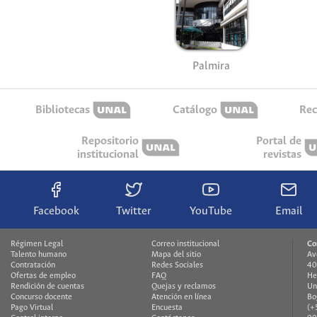
Palmira
Bibliotecas
Catálogo
Rec
Repositorio
Portal de
institucional
revistas
Facebook
Twitter
YouTube
Email
Régimen Legal
Correo institucional
Co
Talento humano
Mapa del sitio
Av
Contratación
Redes Sociales
40
Ofertas de empleo
FAQ
He
Rendición de cuentas
Quejas y reclamos
Un
Concurso docente
Atención en línea
Bo
Pago Virtual
Encuesta
(+