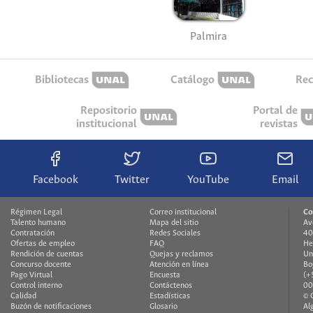
Palmira
Bibliotecas
Catálogo
Rec
Repositorio
Portal de
institucional
revistas
Facebook
Twitter
YouTube
Email
Régimen Legal
Correo institucional
Co
Talento humano
Mapa del sitio
Av
Contratación
Redes Sociales
40
Ofertas de empleo
FAQ
He
Rendición de cuentas
Quejas y reclamos
Un
Concurso docente
Atención en línea
Bo
Pago Virtual
Encuesta
(+
Control interno
Contáctenos
00
Calidad
Estadísticas
© 
Buzón de notificaciones
Glosario
Al