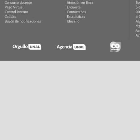
Concurso docente
Atención en línea
Bo
Pago Virtual
Encuesta
(+
Control interno
Contáctenos
00
Calidad
Estadísticas
© 
Buzón de notificaciones
Glosario
Al
di
Ac
Ac