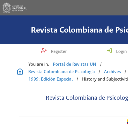
Revista Colombiana de Psi
Register
Login
You are in:
Portal de Revistas UN
/
Revista Colombiana de Psicología
/
Archives
/
1999: Edición Especial
/
History and Subjectivit
Revista Colombiana de Psicolog