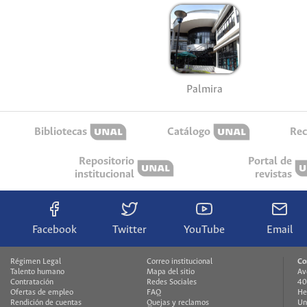
Palmira
Bibliotecas
Catálogo
Rec
Repositorio
Portal de
institucional
revistas
Facebook
Twitter
YouTube
Email
Régimen Legal
Correo institucional
Co
Talento humano
Mapa del sitio
Av
Contratación
Redes Sociales
40
Ofertas de empleo
FAQ
He
Rendición de cuentas
Quejas y reclamos
Un