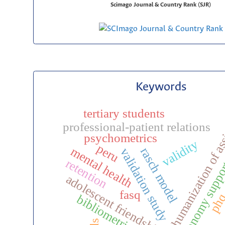
Scimago Journal & Country Rank (SJR)
Keywords
humanization of as
tertiary students
professional-patient relations
psychometrics
validity
peru
mental health
rasch model
validation study
retention
autonomy supp
adolescent friendship
fasq
ph
bibliometrics