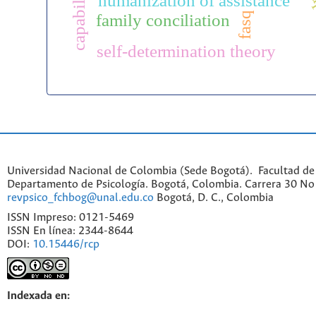
humanization of assistance
fasq
family conciliation
self-determination theory
Universidad Nacional de Colombia (Sede Bogotá). Facultad de
Departamento de Psicología. Bogotá, Colombia. Carrera 30 No 
revpsico_fchbog@unal.edu.co
Bogotá, D. C., Colombia
ISSN Impreso: 0121-5469
ISSN En línea: 2344-8644
DOI:
10.15446/rcp
Indexada en: