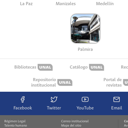
La Paz
Manizales
Medellín
Palmira
Bibliotecas
Catálogo
Rec
Repositorio
Portal de
institucional
revistas
Facebook
Twitter
YouTube
Email
Régimen Legal
Correo institucional
Co
Talento humano
Mapa del sitio
Av