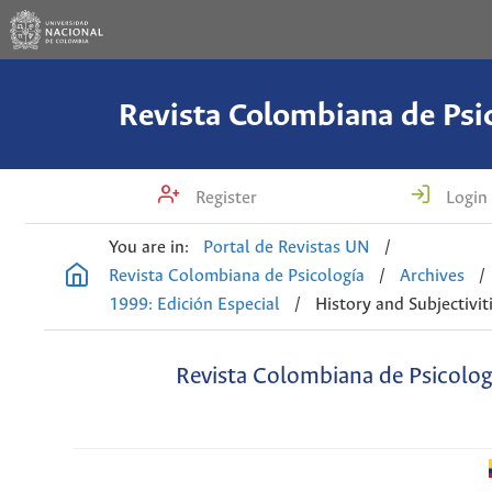
Revista Colombiana de Psi
Register
Login
You are in:
Portal de Revistas UN
/
Revista Colombiana de Psicología
/
Archives
/
1999: Edición Especial
/
History and Subjectivit
Revista Colombiana de Psicolog