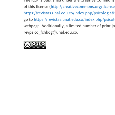
The RCP is published under the Creative Commons 
of this license (
http://creativecommons.org/licens
https://revistas.unal.edu.co/index.php/psicologia/
go to
https://revistas.unal.edu.co/index.php/psico
webpage. Additionally, a limited number of print jo
revpsico_fchbog@unal.edu.co.