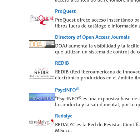
acceso a contenido de renombre mundial
ProQuest
ProQuest ofrece acceso instantáneo para
libros fuera de catálogo e información
Directory of Open Access Journals
DOAJ aumenta la visibilidad y la facilid
que utilizan un sistema de control de c
REDIB
REDIB (Red Iberoamericana de Innovaci
electrónico producidos en el ámbito i
PsycINFO®
"PsycINFO® es una expansiva base de da
la conducta y la salud mental, por lo q
Redalyc
REDALYC es la Red de Revistas Científi
México.