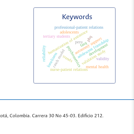
Keywords
professional-patient relations
humanization of assistance
adolescents
tertiary students
phq
autonomy support
adolescent friendship
peru
fasq
development
psychometrics
reliability
rasch model
validation study
loneliness
trends
validity
mental health
nurse-patient relations
tá, Colombia. Carrera 30 No 45-03. Edificio 212.