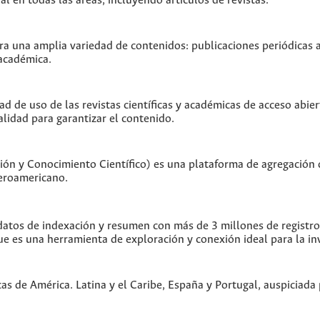
 en todas las áreas, incluyendo artículos de revistas.
 una amplia variedad de contenidos: publicaciones periódicas act
 académica.
ad de uso de las revistas científicas y académicas de acceso abier
alidad para garantizar el contenido.
ón y Conocimiento Científico) es una plataforma de agregación 
beroamericano.
tos de indexación y resumen con más de 3 millones de registros 
ue es una herramienta de exploración y conexión ideal para la in
cas de América. Latina y el Caribe, España y Portugal, auspiciad