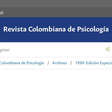
co
Revista Colombiana de Psicología
gister
 Colombiana de Psicología
/
Archives
/
1999: Edición Especi