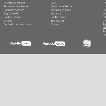
Ofertas de empleo
FAQ
He
Rendición de cuentas
Quejas y reclamos
Un
Concurso docente
Atención en línea
Bo
Pago Virtual
Encuesta
(+
Control interno
Contáctenos
00
Calidad
Estadísticas
© 
Buzón de notificaciones
Glosario
Al
di
Ac
Ac