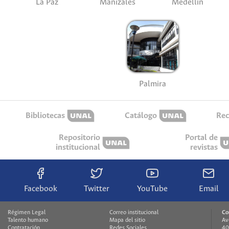
La Paz
Manizales
Medellín
Palmira
Bibliotecas
Catálogo
Rec
Repositorio
Portal de
institucional
revistas
Facebook
Twitter
YouTube
Email
Régimen Legal
Correo institucional
Co
Talento humano
Mapa del sitio
Av
Contratación
Redes Sociales
40