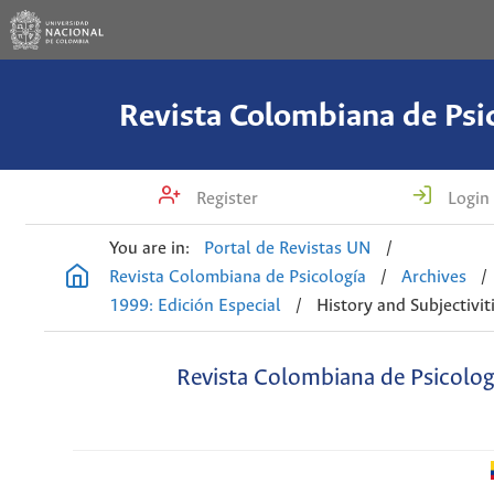
Revista Colombiana de Psi
Register
Login
You are in:
Portal de Revistas UN
/
Revista Colombiana de Psicología
/
Archives
/
1999: Edición Especial
/
History and Subjectivit
Revista Colombiana de Psicolog