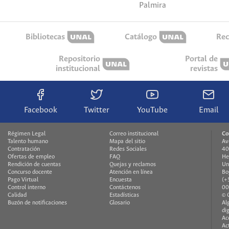
Palmira
Bibliotecas
Catálogo
Rec
Repositorio
Portal de
institucional
revistas
Facebook
Twitter
YouTube
Email
Régimen Legal
Correo institucional
Co
Talento humano
Mapa del sitio
Av
Contratación
Redes Sociales
40
Ofertas de empleo
FAQ
He
Rendición de cuentas
Quejas y reclamos
Un
Concurso docente
Atención en línea
Bo
Pago Virtual
Encuesta
(+
Control interno
Contáctenos
00
Calidad
Estadísticas
© 
Buzón de notificaciones
Glosario
Al
di
Ac
Ac