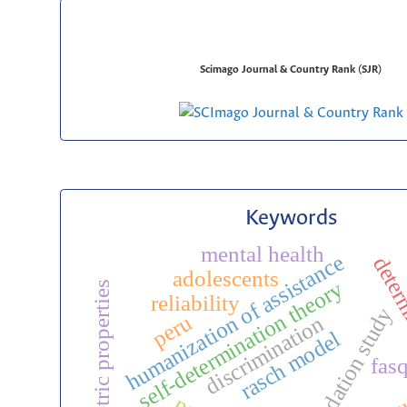
Scimago Journal & Country Rank (SJR)
Keywords
mental health
humanization of assistance
deter
adolescents
self-determination theory
psychometric properties
reliability
validation study
peru
discrimination
rasch model
fas