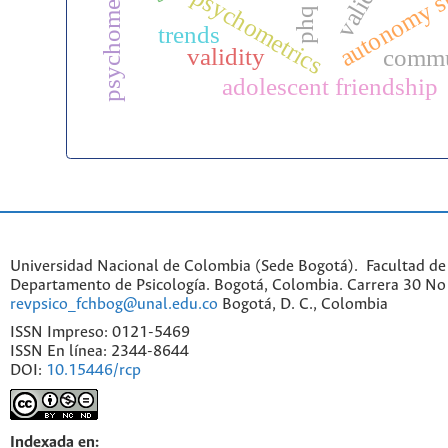
autonomy s
psychometrics
phq
trends
validity
commu
adolescent friendship
Universidad Nacional de Colombia (Sede Bogotá). Facultad de
Departamento de Psicología. Bogotá, Colombia. Carrera 30 No 
revpsico_fchbog@unal.edu.co
Bogotá, D. C., Colombia
ISSN Impreso: 0121-5469
ISSN En línea: 2344-8644
DOI:
10.15446/rcp
Indexada en: