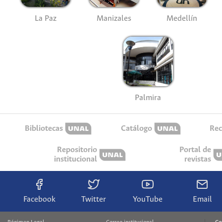
La Paz
Manizales
Medellín
Palmira
Bibliotecas
Catálogo
Rec
Repositorio
Portal de
institucional
revistas
Facebook
Twitter
YouTube
Email