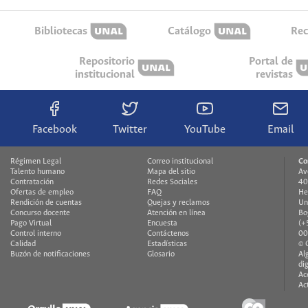
Bibliotecas
Catálogo
Rec
Repositorio
Portal de
institucional
revistas
Facebook
Twitter
YouTube
Email
Régimen Legal
Correo institucional
Co
Talento humano
Mapa del sitio
Av
Contratación
Redes Sociales
40
Ofertas de empleo
FAQ
He
Rendición de cuentas
Quejas y reclamos
Un
Concurso docente
Atención en línea
Bo
Pago Virtual
Encuesta
(+
Control interno
Contáctenos
00
Calidad
Estadísticas
© 
Buzón de notificaciones
Glosario
Al
di
Ac
Ac