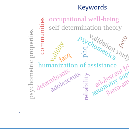
Keywords
occupational well-being
communities
self-determination theory
psychometric properties
validation stu
peru
psychometrics
validity
phq
fasq
adolescent f
humanization of assistance
autonomy sup
determinants
adolescents
ibero-am
reliability