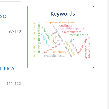
Keywords
ASO
occupational well-being
nurse-patient relations
self-determination theory
loneliness
humanization of assistance
adolescents
capabilities approach
97-110
psychometrics
fasq
indigenous
mental health
validity
life satisfaction
phq
determinants
peru
rasch model
validation study
trends
attraction
reliability
symbolic racism
TÍPICA
111-122