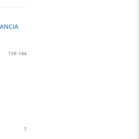
VANCIA
139-144
7