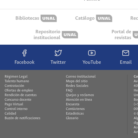
Bibliotecas
Catálogo
Rec
Repositorio
Portal de
institucional
revistas
Facebook
Twitter
YouTube
Email
Régimen Legal
Correo institucional
Co
Talento humano
Mapa del sitio
Av
Contratación
Redes Sociales
40
Ofertas de empleo
FAQ
He
Rendición de cuentas
Quejas y reclamos
Un
Concurso docente
Atención en línea
Bo
Pago Virtual
Encuesta
(+
Control interno
Contáctenos
00
Calidad
Estadísticas
© 
Buzón de notificaciones
Glosario
Al
di
Ac
Ac