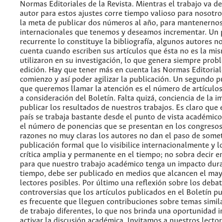
Normas Editoriales de la Revista. Mientras el trabajo va de
autor para estos ajustes corre tiempo valioso para nosotr
la meta de publicar dos números al año, para mantenernos
internacionales que tenemos y deseamos incrementar. Un
recurrente lo constituye la bibliografía, algunos autores 
cuenta cuando escriben sus artículos que ésta no es la mi
utilizaron en su investigación, lo que genera siempre prob
edición. Hay que tener más en cuenta las Normas Editorial
comienzo y así poder agilizar la publicación. Un segundo p
que queremos llamar la atención es el número de artículo
a consideración del Boletín. Falta quizá, conciencia de la 
publicar los resultados de nuestros trabajos. Es claro que e
país se trabaja bastante desde el punto de vista académic
el número de ponencias que se presentan en los congresos
razones no muy claras los autores no dan el paso de some
publicación formal que lo visibilice internacionalmente y l
crítica amplia y permanente en el tiempo; no sobra decir e
para que nuestro trabajo académico tenga un impacto dur
tiempo, debe ser publicado en medios que alcancen el ma
lectores posibles. Por último una reflexión sobre los debat
controversias que los artículos publicados en el Boletín p
es frecuente que lleguen contribuciones sobre temas simil
de trabajo diferentes, lo que nos brinda una oportunidad 
activar la discusión académica. Invitamos a nuestros lecto