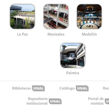
La Paz
Manizales
Medellín
Palmira
Bibliotecas
Catálogo
Rec
Repositorio
Portal de
institucional
revistas