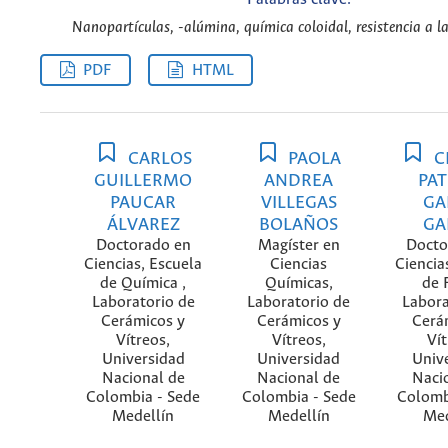
Nanopartículas, -alúmina, química coloidal, resistencia a la 
PDF
HTML
CARLOS
PAOLA
C
GUILLERMO
ANDREA
PAT
PAUCAR
VILLEGAS
GA
ÁLVAREZ
BOLAÑOS
GA
Doctorado en
Magíster en
Docto
Ciencias, Escuela
Ciencias
Ciencia
de Química ,
Químicas,
de F
Laboratorio de
Laboratorio de
Labora
Cerámicos y
Cerámicos y
Cerá
Vítreos,
Vítreos,
Vít
Universidad
Universidad
Univ
Nacional de
Nacional de
Naci
Colombia - Sede
Colombia - Sede
Colomb
Medellín
Medellín
Med