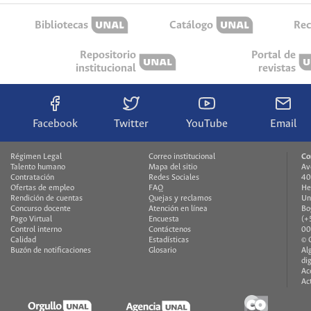
Bibliotecas
Catálogo
Rec
Repositorio
Portal de
institucional
revistas
Facebook
Twitter
YouTube
Email
Régimen Legal
Correo institucional
Co
Talento humano
Mapa del sitio
Av
Contratación
Redes Sociales
40
Ofertas de empleo
FAQ
He
Rendición de cuentas
Quejas y reclamos
Un
Concurso docente
Atención en línea
Bo
Pago Virtual
Encuesta
(+
Control interno
Contáctenos
00
Calidad
Estadísticas
© 
Buzón de notificaciones
Glosario
Al
di
Ac
Ac