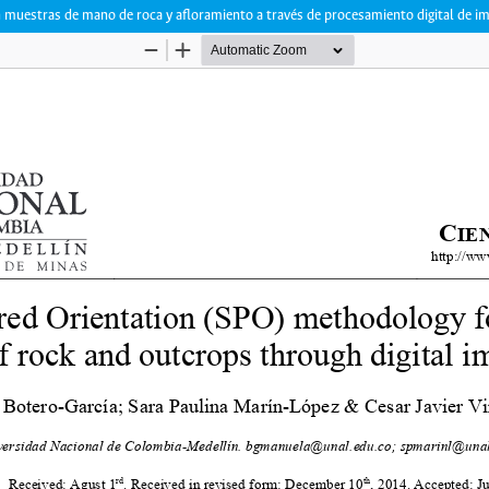
n muestras de mano de roca y afloramiento a través de procesamiento digital de i