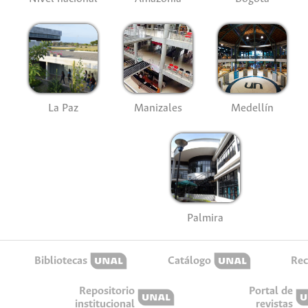
La Paz
Manizales
Medellín
Palmira
Bibliotecas
Catálogo
Rec
Repositorio
Portal de
institucional
revistas