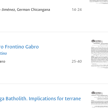
as-Jiménez, German Chicangana
14-24
ro Frontino Gabro
ntino
dero
25-40
a Batholith. Implications for terrane