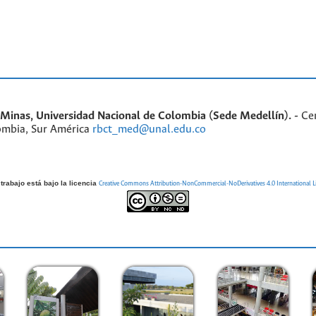
inas, Universidad Nacional de Colombia (Sede Medellín). -
Ce
ombia, Sur América
rbct_med@unal.edu.co
trabajo está bajo la licencia
Creative Commons Attribution-NonCommercial-NoDerivatives 4.0 International L