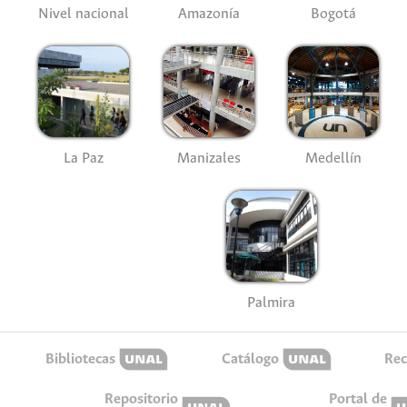
Nivel nacional
Amazonía
Bogotá
La Paz
Manizales
Medellín
Palmira
Bibliotecas
Catálogo
Rec
Repositorio
Portal de