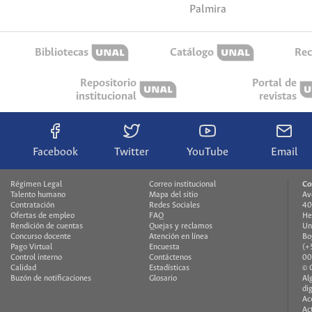
Palmira
Bibliotecas
Catálogo
Rec
Repositorio
Portal de
institucional
revistas
Facebook
Twitter
YouTube
Email
Régimen Legal
Correo institucional
Co
Talento humano
Mapa del sitio
Av
Contratación
Redes Sociales
40
Ofertas de empleo
FAQ
He
Rendición de cuentas
Quejas y reclamos
Un
Concurso docente
Atención en línea
Bo
Pago Virtual
Encuesta
(+
Control interno
Contáctenos
00
Calidad
Estadísticas
© 
Buzón de notificaciones
Glosario
Al
di
Ac
Ac