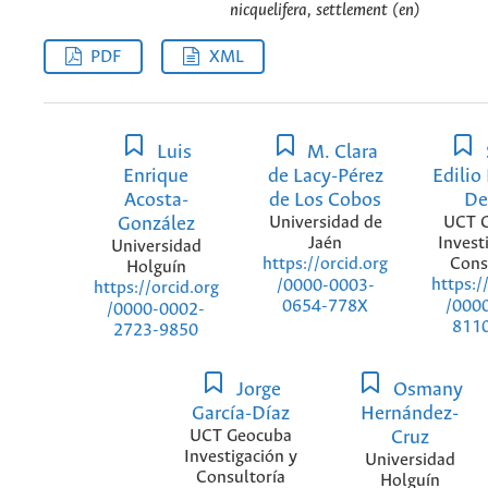
nicquelifera, settlement (en)
PDF
XML
Luis
M. Clara
Enrique
de Lacy-Pérez
Edilio
Acosta-
de Los Cobos
De
González
Universidad de
UCT 
Jaén
Invest
Universidad
Cons
https://orcid.org
Holguín
https:/
/0000-0003-
https://orcid.org
/000
0654-778X
/0000-0002-
811
2723-9850
Jorge
Osmany
García-Díaz
Hernández-
UCT Geocuba
Cruz
Investigación y
Universidad
Consultoría
Holguín