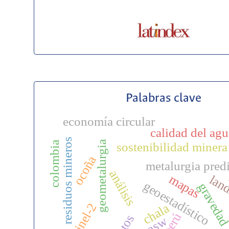
Palabras clave
economía circular
calidad del agu
residuos mineros
geometalurgia
colombia
sostenibilidad minera
ocoña
metalurgia predi
análisis
mapas
land
geoestadístico
graveda
sentinel-2
chala
perú
datos
masw