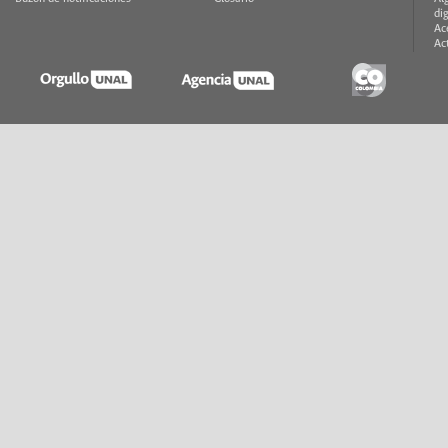
di
Ac
Ac