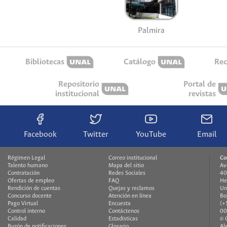
Palmira
Bibliotecas
Catálogo
Rec
Repositorio
Portal de
institucional
revistas
Facebook
Twitter
YouTube
Email
Régimen Legal
Correo institucional
Co
Talento humano
Mapa del sitio
Av
Contratación
Redes Sociales
40
Ofertas de empleo
FAQ
He
Rendición de cuentas
Quejas y reclamos
Un
Concurso docente
Atención en línea
Bo
Pago Virtual
Encuesta
(+
Control interno
Contáctenos
00
Calidad
Estadísticas
© 
Buzón de notificaciones
Glosario
Al