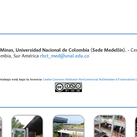
inas, Universidad Nacional de Colombia (Sede Medellín). -
Ce
ombia, Sur América
rbct_med@unal.edu.co
trabajo está bajo la licencia
Creative Commons Attribution-NonCommercial-NoDerivatives 4.0 International L