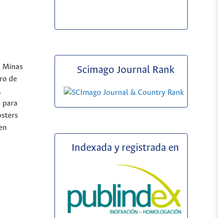
e Minas
Scimago Journal Rank
ro de
,
l para
osters
 en
Indexada y registrada en