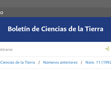
co
Boletín de Ciencias de la Tierra
strarse
Ciencias de la Tierra
/
Números anteriores
/
Núm. 11 (199