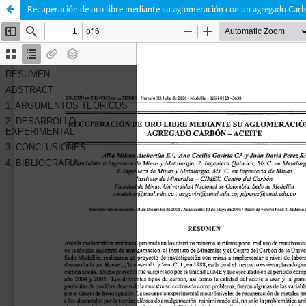
Recuperación de oro libre mediante su aglomeración con un agregado Car