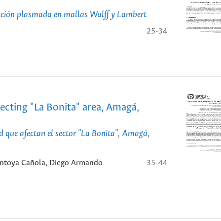
rmación plasmada en mallas Wulff y Lambert
25-34
ffecting "La Bonita" area, Amagá,
ad que afectan el sector "La Bonita", Amagá,
Montoya Cañola, Diego Armando
35-44