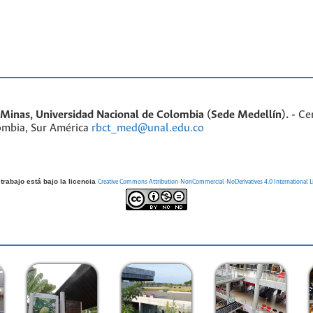
inas, Universidad Nacional de Colombia (Sede Medellín). -
Ce
ombia, Sur América
rbct_med@unal.edu.co
trabajo está bajo la licencia
Creative Commons Attribution-NonCommercial-NoDerivatives 4.0 International L