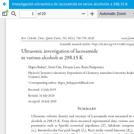
Investigación ultrasónica de lacosamida en varios alcoholes a 298,15 K