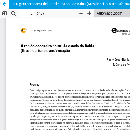
La región cacaotera del sur del estado de Bahía (Brasil): crisis y transform