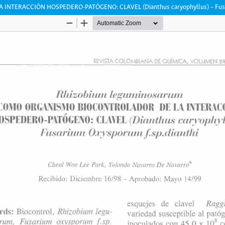
TERACCIÓN HOSPEDERO-PATÓGENO: CLAVEL (Dianthus caryophyllus) – Fusari