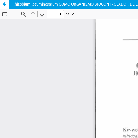
Rhizobium leguminosarum COMO ORGANISMO BIOCONTROLADOR DE LA IN