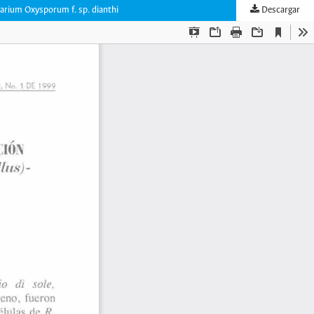
um Oxysporum f. sp. dianthi
Descargar