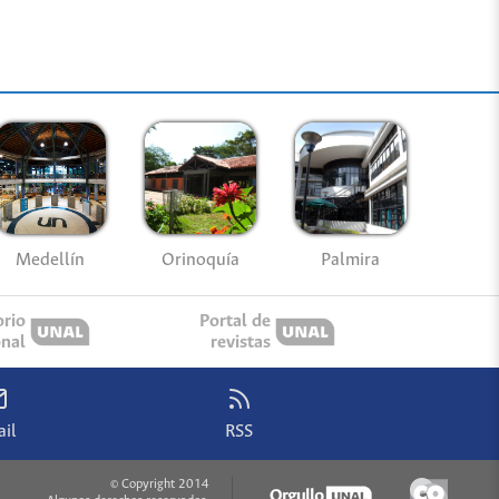
Medellín
Palmira
Orinoquía
orio
Portal de
onal
revistas
il
RSS
© Copyright 2014