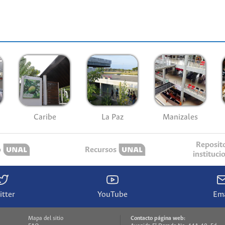
Caribe
La Paz
Manizales
Reposit
o
Recursos
instituci
itter
YouTube
Ema
Mapa del sitio
Contacto página web: