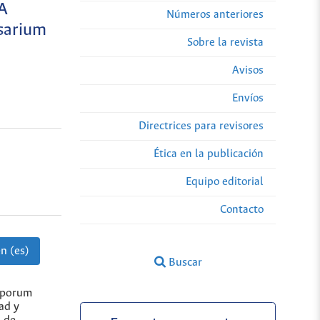
A
Números anteriores
sarium
Sobre la revista
Avisos
Envíos
Directrices para revisores
Ética en la publicación
Equipo editorial
Contacto
n (es)
Buscar
ysporum
ad y