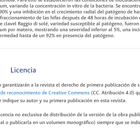
olombia. Para ello se establecieron las condiciones de inoculació
um, variando la concentración in vitro de la bacteria. Se encont
0% y una inhibición en el crecimiento radial del patógeno de ha
 fraccionamiento de las hifas después de 48 horas de incubación 
 clavel Raggio di solé, variedad susceptible al patógeno, fueron
um por matero, mostrando una severidad inferior al 5%, una inc
fermedad hasta de un 92% en presencia del patógeno.
Licencia
 garantizarán a la revista el derecho de primera publicación de s
a de reconocimiento de Creative Commons
(CC. Atribución 4.0) q
 indique su autor y su primera publicación en esta revista.
encia no exclusiva de distribución de la versión de la obra publ
onal o publicarla en un volumen monográfico) siempre que se indi