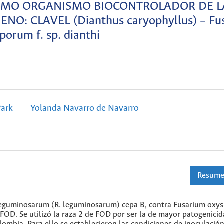
 COMO ORGANISMO BIOCONTROLADOR DE L
: CLAVEL (Dianthus caryophyllus) – Fu
porum f. sp. dianthi
ark
Yolanda Navarro de Navarro
Resume
m leguminosarum (R. leguminosarum) cepa B, contra Fusarium ox
- FOD. Se utilizó la raza 2 de FOD por ser la de mayor patogenicid