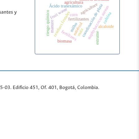
agricultura
agriculture
coordinación de plata
Ácido tranexámico
staphyloccocus aureus
fruit waste
santes y
riesgo químico
residuos frutales
cafeína
corn
fertilizantes
manure
estiércol
milho
alcaloide
maíz
fertilizers
estrume
biomasa
-03. Edificio 451, Of. 401, Bogotá, Colombia.