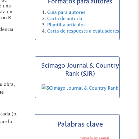
n de
Formatos para autores
ró una
sta un
Guía para autores
con R .
Carta de autoría
Plantilla artículos
idencia
Carta de respuesta a evaluadores
Scimago Journal & Country
Rank (SJR)
u obra,
ue
icada (p.
que la
Palabras clave
minería artesanal