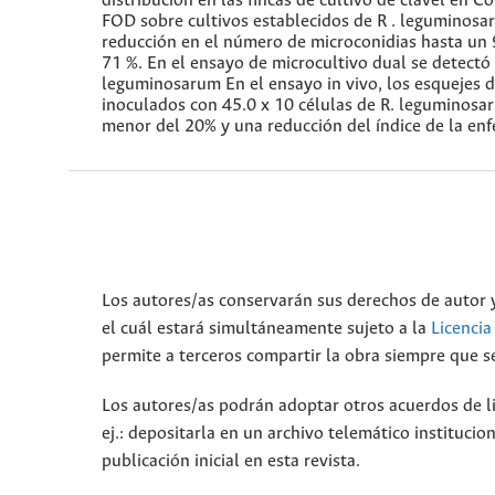
distribución en las fincas de cultivo de clavel en C
FOD sobre cultivos establecidos de R . leguminosar
reducción en el número de microconidias hasta un 9
71 %. En el ensayo de microcultivo dual se detectó
leguminosarum En el ensayo in vivo, los esquejes de
inoculados con 45.0 x 10 células de R. leguminosar
menor del 20% y una reducción del índice de la en
Los autores/as conservarán sus derechos de autor y
el cuál estará simultáneamente sujeto a la
Licenci
permite a terceros compartir la obra siempre que se
Los autores/as podrán adoptar otros acuerdos de lic
ej.: depositarla en un archivo telemático instituci
publicación inicial en esta revista.