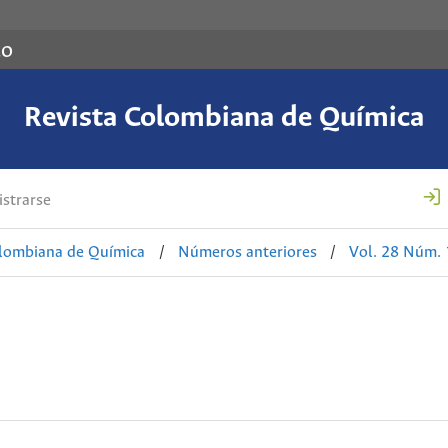
co
Revista Colombiana de Química
strarse
olombiana de Química
/
Números anteriores
/
Vol. 28 Núm. 