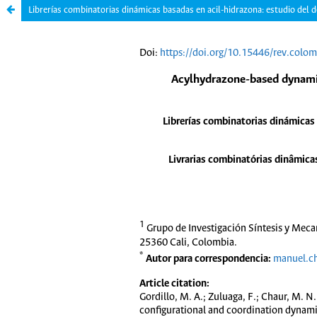
Librerías combinatorias dinámicas basadas en acil-hidrazona: estudio del 