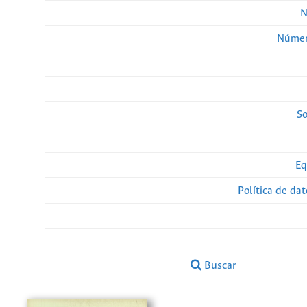
N
Númer
So
Eq
Política de da
Buscar