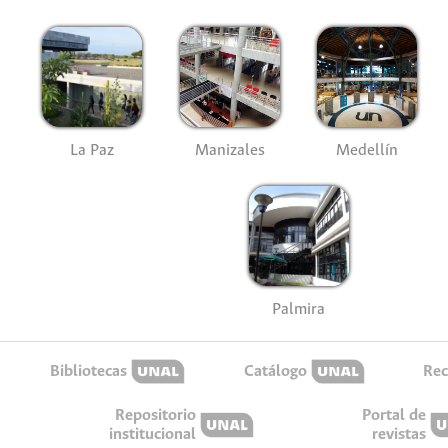
La Paz
Manizales
Medellín
Palmira
Bibliotecas
Catálogo
Rec
Repositorio
Portal de
institucional
revistas