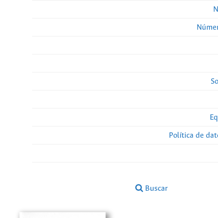
N
Númer
So
Eq
Política de da
Buscar