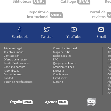
Bibliotecas
Catálogo
Rec
Repositorio
Portal de
institucional
revistas
Facebook
Twitter
YouTube
Email
Régimen Legal
Correo institucional
Co
Talento humano
Mapa del sitio
Av
Contratación
Redes Sociales
40
Ofertas de empleo
FAQ
He
Rendición de cuentas
Quejas y reclamos
Un
Concurso docente
Atención en línea
Bo
Pago Virtual
Encuesta
(+
Control interno
Contáctenos
00
Calidad
Estadísticas
© 
Buzón de notificaciones
Glosario
Al
di
Ac
Ac