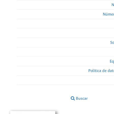
N
Númer
So
Eq
Política de da
Buscar