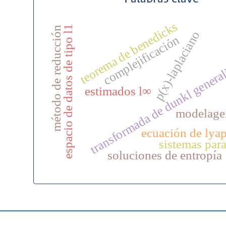
teorema de benedicks
espacio de datos de tipo l1
método de reducción
p(x)-laplaciano
complejificación
transformada de dunkl genera
estimados l∞
modelag
ecuación de lya
sistemas par
soluciones de entropía