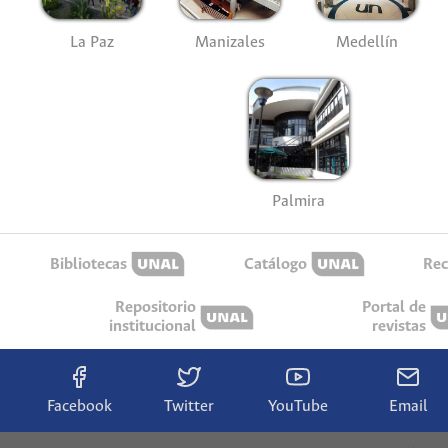
La Paz
Manizales
Medellín
Palmira
Bibliotecas
Catálogo
Rec
Repositorio
Portal de
institucional
revistas
Facebook
Twitter
YouTube
Email