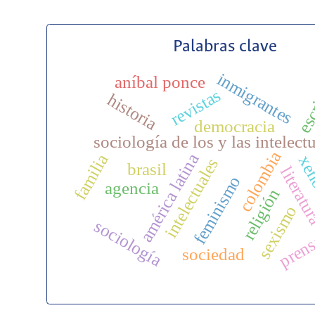
Palabras clave
inmigrantes
aníbal ponce
esc
revistas
historia
democracia
sociología de los y las intelect
colombia
américa latina
familia
xen
intelectuales
brasil
literat
feminismo
agencia
religión
sexismo
sociología
pren
sociedad