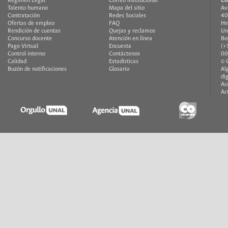
Régimen Legal
Correo institucional
Co
Talento humano
Mapa del sitio
Av
Contratación
Redes Sociales
40
Ofertas de empleo
FAQ
He
Rendición de cuentas
Quejas y reclamos
Un
Concurso docente
Atención en línea
Bo
Pago Virtual
Encuesta
(+
Control interno
Contáctenos
00
Calidad
Estadísticas
© 
Buzón de notificaciones
Glosario
Al
di
Ac
Ac