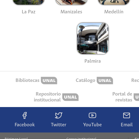
La Paz
Manizales
Medellín
Palmira
Bibliotecas
Catálogo
Rec
Repositorio
Portal de
institucional
revistas
Facebook
Twitter
YouTube
Email