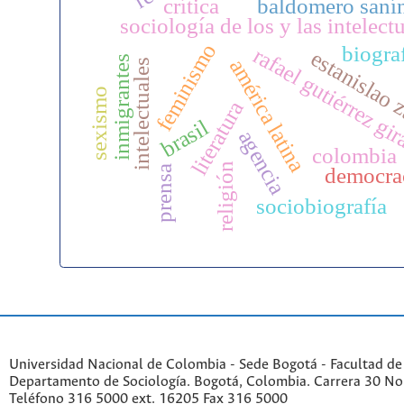
crítica
baldomero saní
sociología de los y las intelect
feminismo
biogra
rafael gutiérrez gi
estanislao 
inmigrantes
américa latina
intelectuales
sexismo
literatura
brasil
agencia
colombia
religión
prensa
democra
sociobiografía
Universidad Nacional de Colombia - Sede Bogotá - Facultad de
Departamento de Sociología. Bogotá, Colombia. Carrera 30 No 
Teléfono 316 5000 ext. 16205 Fax 316 5000