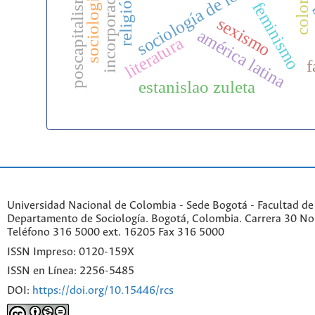
colombia
poscapitalismo
sociología
religión
feminismo
b
sexismo
américa latina
literatura
f
estanislao zuleta
Universidad Nacional de Colombia - Sede Bogotá - Facultad de
Departamento de Sociología. Bogotá, Colombia. Carrera 30 No 
Teléfono 316 5000 ext. 16205 Fax 316 5000
ISSN Impreso: 0120-159X
ISSN en Línea: 2256-5485
DOI:
https://doi.org/10.15446/rcs