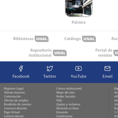
Palmira
Bibliotecas
Catálogo
Rec
Repositorio
Portal de
institucional
revistas
Facebook
Twitter
YouTube
Email
Régimen Legal
Correo institucional
Co
Talento humano
Mapa del sitio
Av
Contratación
Redes Sociales
40
Ofertas de empleo
FAQ
He
Rendición de cuentas
Quejas y reclamos
Un
Concurso docente
Atención en línea
Bo
Pago Virtual
Encuesta
(+
Control interno
Contáctenos
00