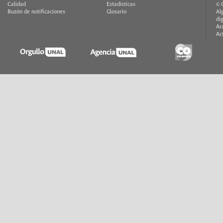
Calidad
Estadísticas
© 
Buzón de notificaciones
Glosario
Al
di
Ac
Ac