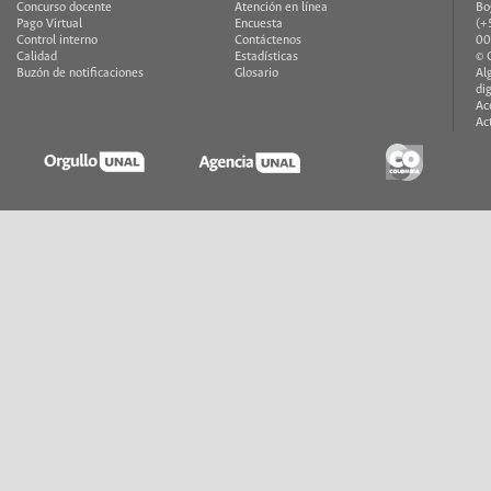
Concurso docente
Atención en línea
Bo
Pago Virtual
Encuesta
(+
Control interno
Contáctenos
00
Calidad
Estadísticas
© 
Buzón de notificaciones
Glosario
Al
di
Ac
Ac