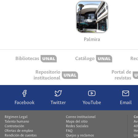
Palmira
Bibliotecas
Catálogo
Rec
Repositorio
Portal de
institucional
revistas
Facebook
Twitter
YouTube
Email
Régimen Legal
Correo institucional
Co
Talento humano
Mapa del sitio
Av
Contratación
Redes Sociales
40
Ofertas de empleo
FAQ
He
Rendición de cuentas
Quejas y reclamos
Un