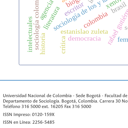
sociología de los y las intele
rafael gutiérr
sociología colombiana
agencia
escritor
brasil
literatura
colombia
intelectuales
s
estanislao zuleta
historia
democracia
fem
crítica
Universidad Nacional de Colombia - Sede Bogotá - Facultad de
Departamento de Sociología. Bogotá, Colombia. Carrera 30 No 
Teléfono 316 5000 ext. 16205 Fax 316 5000
ISSN Impreso: 0120-159X
ISSN en Línea: 2256-5485