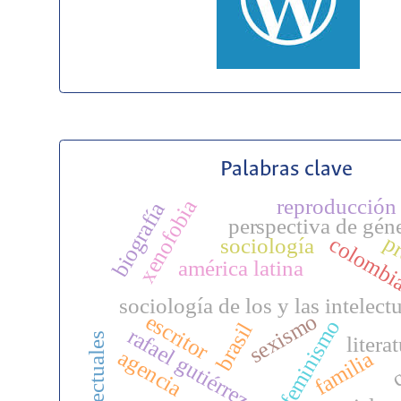
Palabras clave
reproducción 
xenofobia
biografía
perspectiva de gén
pr
colombi
sociología
américa latina
sociología de los y las intelect
sexismo
escritor
feminismo
brasil
rafael gutiérrez girardot
intelectuales
litera
c
agencia
familia