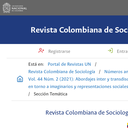
Revista Colombiana de Soc
Registrarse
Entra
Está en:
Portal de Revistas UN
/
Revista Colombiana de Sociología
/
Números an
Vol. 44 Núm. 2 (2021): Abordajes inter y transdisc
en torno a imaginarios y representaciones sociale
/
Sección Temática
Revista Colombiana de Sociolog