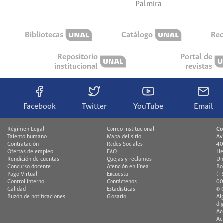
Palmira
Bibliotecas
Catálogo
Rec
Repositorio
Portal de
institucional
revistas
Facebook
Twitter
YouTube
Email
Régimen Legal
Correo institucional
Co
Talento humano
Mapa del sitio
Av
Contratación
Redes Sociales
40
Ofertas de empleo
FAQ
He
Rendición de cuentas
Quejas y reclamos
Un
Concurso docente
Atención en línea
Bo
Pago Virtual
Encuesta
(+
Control interno
Contáctenos
00
Calidad
Estadísticas
© 
Buzón de notificaciones
Glosario
Al
di
Ac
Ac