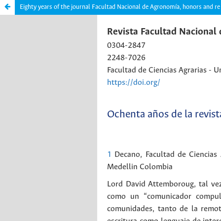
Eighty years of the journal Facultad Nacional de Agronomía, honors and re 