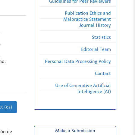
Guidelines for Peer Reviewers
Publication Ethics and
Malpractice Statement
Journal History
-
Statistics
e
Editorial Team
o
s
ño.
Personal Data Processing Policy
Contact
Use of Generative Artificial
Intelligence (AI)
t (es)
Make a Submission
ión de