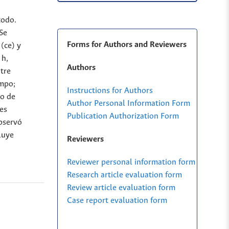
todo.
 Se
Forms for Authors and Reviewers
(ce) y
 h,
Authors
ntre
empo;
Instructions for Authors
po de
Author Personal Information Form
es
Publication Authorization Form
observó
luye
Reviewers
Reviewer personal information form
Research article evaluation form
Review article evaluation form
Case report evaluation form