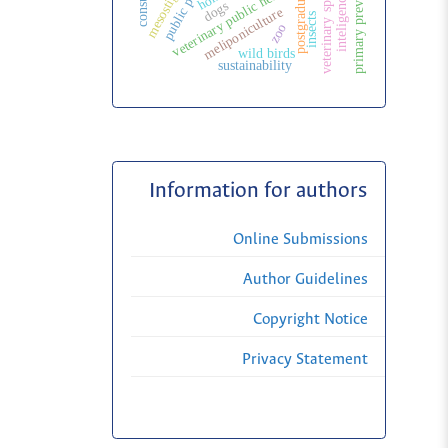
veterinary specialization
primary prevention
mesostigmata
public politic
veterinary public health
dogs
meliponiculture
insects
zoo
wild birds
sustainability
Information for authors
Online Submissions
Author Guidelines
Copyright Notice
Privacy Statement