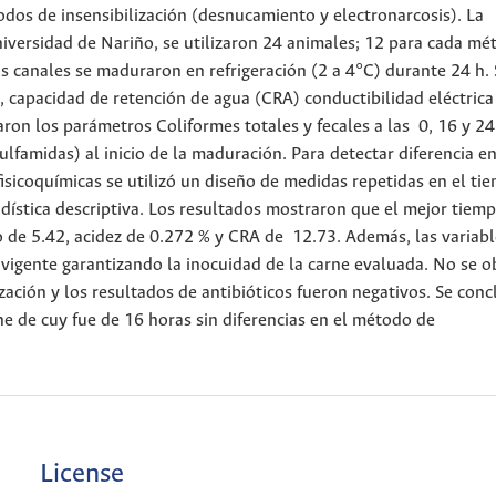
odos de insensibilización (desnucamiento y electronarcosis). La
Universidad de Nariño, se utilizaron 24 animales; 12 para cada mé
as canales se maduraron en refrigeración (2 a 4°C) durante 24 h.
, capacidad de retención de agua (CRA) conductibilidad eléctrica 
aron los parámetros Coliformes totales y fecales a las 0, 16 y 24
sulfamidas) al inicio de la maduración. Para detectar diferencia e
fisicoquímicas se utilizó un diseño de medidas repetidas en el ti
tadística descriptiva. Los resultados mostraron que el mejor tiem
 de 5.42, acidez de 0.272 % y CRA de 12.73. Además, las variabl
vigente garantizando la inocuidad de la carne evaluada. No se 
ización y los resultados de antibióticos fueron negativos. Se conc
e de cuy fue de 16 horas sin diferencias en el método de
License