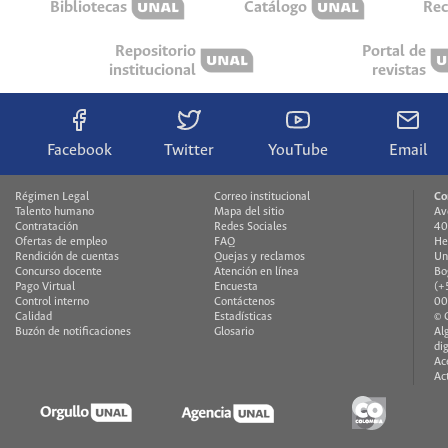
Bibliotecas
Catálogo
Rec
Repositorio
Portal de
institucional
revistas
Facebook
Twitter
YouTube
Email
Régimen Legal
Correo institucional
Co
Talento humano
Mapa del sitio
Av
Contratación
Redes Sociales
40
Ofertas de empleo
FAQ
He
Rendición de cuentas
Quejas y reclamos
Un
Concurso docente
Atención en línea
Bo
Pago Virtual
Encuesta
(+
Control interno
Contáctenos
00
Calidad
Estadísticas
© 
Buzón de notificaciones
Glosario
Al
di
Ac
Ac