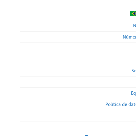
N
Númer
So
Eq
Política de da