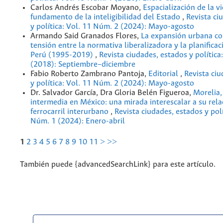
Carlos Andrés Escobar Moyano,
Espacialización de la v
fundamento de la inteligibilidad del Estado
,
Revista ci
y política: Vol. 11 Núm. 2 (2024): Mayo-agosto
Armando Said Granados Flores,
La expansión urbana c
tensión entre la normativa liberalizadora y la planifica
Perú (1995-2019)
,
Revista ciudades, estados y política
(2018): Septiembre–diciembre
Fabio Roberto Zambrano Pantoja,
Editorial
,
Revista ciu
y política: Vol. 11 Núm. 2 (2024): Mayo-agosto
Dr. Salvador García, Dra Gloria Belén Figueroa,
Morelia,
intermedia en México: una mirada interescalar a su rela
ferrocarril interurbano
,
Revista ciudades, estados y polí
Núm. 1 (2024): Enero-abril
1
2
3
4
5
6
7
8
9
10
11
>
>>
También puede {advancedSearchLink} para este artículo.