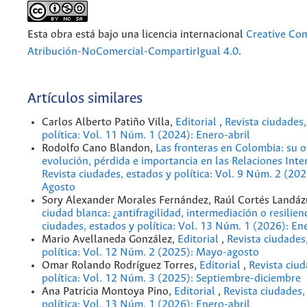
Esta obra está bajo una licencia internacional
Creative C
Atribución-NoComercial-CompartirIgual 4.0
.
Artículos similares
Carlos Alberto Patiño Villa,
Editorial
,
Revista ciudades,
política: Vol. 11 Núm. 1 (2024): Enero-abril
Rodolfo Cano Blandon,
Las fronteras en Colombia: su o
evolución, pérdida e importancia en las Relaciones Int
Revista ciudades, estados y política: Vol. 9 Núm. 2 (20
Agosto
Sory Alexander Morales Fernández, Raúl Cortés Landáz
ciudad blanca: ¿antifragilidad, intermediación o resilien
ciudades, estados y política: Vol. 13 Núm. 1 (2026): En
Mario Avellaneda González,
Editorial
,
Revista ciudades
política: Vol. 12 Núm. 2 (2025): Mayo-agosto
Omar Rolando Rodríguez Torres,
Editorial
,
Revista ciud
política: Vol. 12 Núm. 3 (2025): Septiembre-diciembre
Ana Patricia Montoya Pino,
Editorial
,
Revista ciudades,
política: Vol. 13 Núm. 1 (2026): Enero-abril