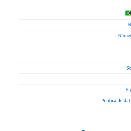
N
Númer
So
Eq
Política de da