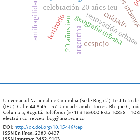
estudios urban
antifragilidad
celebración 20 años ieu
cuidado
renovación urban
territorio
geografía urbana
20 años ieu
argentina
despojo
Universidad Nacional de Colombia (Sede Bogotá). Instituto de
(IEU). Calle 44 # 45 – 67. Unidad Camilo Torres. Bloque C, mód
Colombia, Bogotá. Teléfono: (571) 3165000 Ext.: 10858 – 108
electrónico: revcep_bog@unal.edu.co
DOI:
http://dx.doi.org/10.15446/cep
ISSN En línea:
2389-8437
ISSN Impreso:
2462-9103