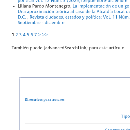
política: Vol. 12 Núm. 3 (2025): Septiembre-diciembre
Liliana Pardo Montenegro,
La implementación de un gob
Una aproximación teórica al caso de la Alcaldía Local d
D.C.
,
Revista ciudades, estados y política: Vol. 11 Núm.
Septiembre - diciembre
1
2
3
4
5
6
7
>
>>
También puede {advancedSearchLink} para este artículo.
Directrices para autores
Tipo