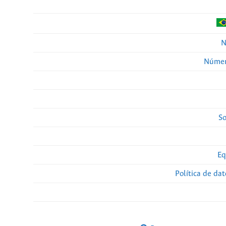
N
Númer
So
Eq
Política de da