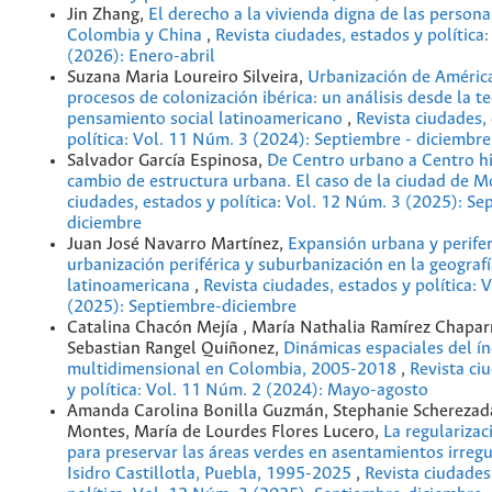
Jin Zhang,
El derecho a la vivienda digna de las person
Colombia y China
,
Revista ciudades, estados y política
(2026): Enero-abril
Suzana Maria Loureiro Silveira,
Urbanización de América
procesos de colonización ibérica: un análisis desde la te
pensamiento social latinoamericano
,
Revista ciudades,
política: Vol. 11 Núm. 3 (2024): Septiembre - diciembre
Salvador García Espinosa,
De Centro urbano a Centro hi
cambio de estructura urbana. El caso de la ciudad de M
ciudades, estados y política: Vol. 12 Núm. 3 (2025): Se
diciembre
Juan José Navarro Martínez,
Expansión urbana y perifer
urbanización periférica y suburbanización en la geograf
latinoamericana
,
Revista ciudades, estados y política: 
(2025): Septiembre-diciembre
Catalina Chacón Mejía , María Nathalia Ramírez Chapar
Sebastian Rangel Quiñonez,
Dinámicas espaciales del í
multidimensional en Colombia, 2005-2018
,
Revista ci
y política: Vol. 11 Núm. 2 (2024): Mayo-agosto
Amanda Carolina Bonilla Guzmán, Stephanie Scherezad
Montes, María de Lourdes Flores Lucero,
La regularizac
para preservar las áreas verdes en asentamientos irregu
Isidro Castillotla, Puebla, 1995-2025
,
Revista ciudades