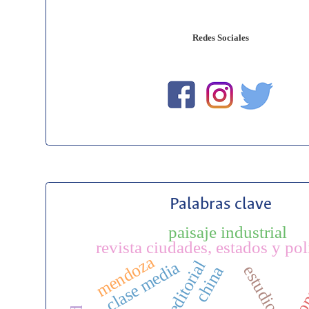
Redes Sociales
Palabras clave
paisaje industrial
revista ciudades, estados y pol
mendoza
editorial
clase media
china
pop