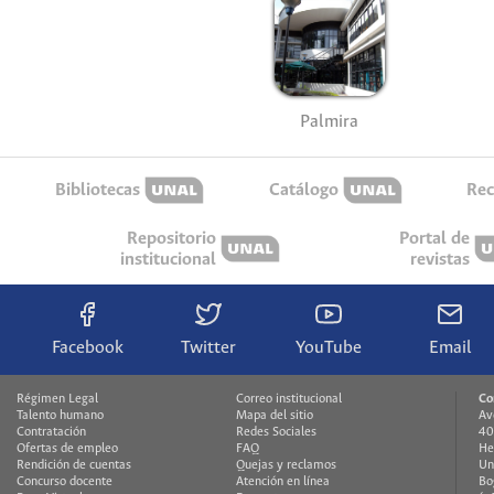
Palmira
Bibliotecas
Catálogo
Rec
Repositorio
Portal de
institucional
revistas
Facebook
Twitter
YouTube
Email
Régimen Legal
Correo institucional
Co
Talento humano
Mapa del sitio
Av
Contratación
Redes Sociales
40
Ofertas de empleo
FAQ
He
Rendición de cuentas
Quejas y reclamos
Un
Concurso docente
Atención en línea
Bo