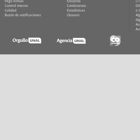
Pago Virtual
Encuesta
(+
Control interno
Contáctenos
00
Calidad
Estadísticas
© 
Buzón de notificaciones
Glosario
Al
di
Ac
Ac