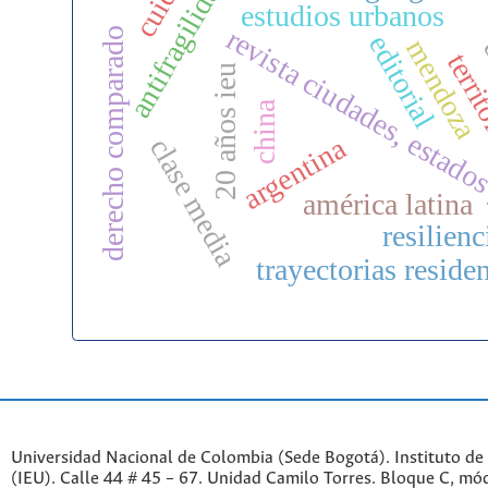
antifragilidad
estudios urbanos
revista ciudades, estados
derecho comparado
editorial
mendoza
e
terri
20 años ieu
china
argentina
clase media
américa latina
resilienc
trayectorias reside
Universidad Nacional de Colombia (Sede Bogotá). Instituto de
(IEU). Calle 44 # 45 – 67. Unidad Camilo Torres. Bloque C, mód