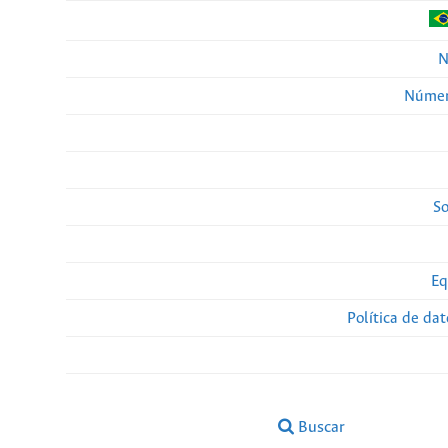
N
Númer
So
Eq
Política de da
Buscar