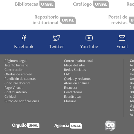
Bibliotecas
Catálogo
Rec
Repositorio
Portal de
institucional
revistas
Facebook
Twitter
YouTube
Email
Régimen Legal
Correo institucional
Co
Talento humano
Mapa del sitio
Av
Contratación
Redes Sociales
40
Ofertas de empleo
FAQ
He
Rendición de cuentas
Quejas y reclamos
Un
Concurso docente
Atención en línea
Bo
Pago Virtual
Encuesta
(+
Control interno
Contáctenos
00
Calidad
Estadísticas
© 
Buzón de notificaciones
Glosario
Al
di
Ac
Ac