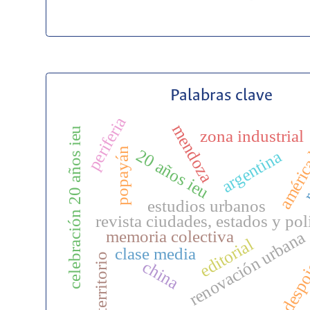
Palabras clave
periferia
américa
mendoza
celebración 20 años ieu
zona industrial
re
popayán
20 años ieu
argentina
estudios urbanos
revista ciudades, estados y pol
memoria colectiva
renovación urbana
editorial
clase media
territorio
china
despo