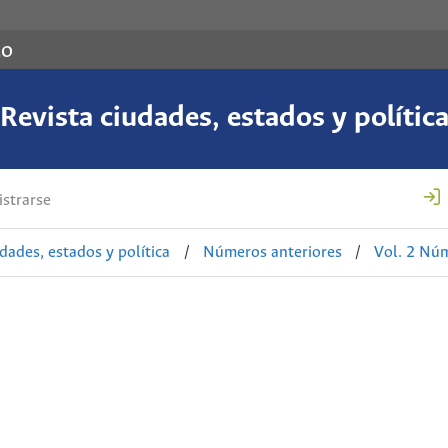
co
Revista ciudades, estados y polític
strarse
udades, estados y política
/
Números anteriores
/
Vol. 2 Núm