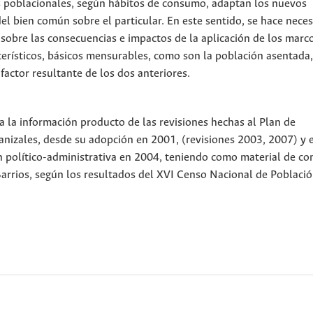
 poblacionales, según hábitos de consumo, adaptan los nuevos
del bien común sobre el particular. En este sentido, se hace nece
r sobre las consecuencias e impactos de la aplicación de los marc
terísticos, básicos mensurables, como son la población asentada,
factor resultante de los dos anteriores.
ia la información producto de las revisiones hechas al Plan de
nizales, desde su adopción en 2001, (revisiones 2003, 2007) y e
n político-administrativa en 2004, teniendo como material de co
arrios, según los resultados del XVI Censo Nacional de Població