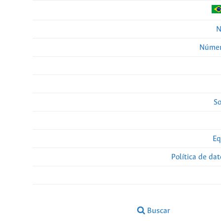
N
Númer
So
Eq
Política de da
Buscar