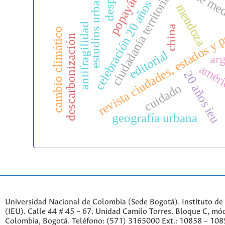
despojo
celebración 20 años ieu
clase me
estudios urbanos
ciudadanía territorial
popayán
mendoza
revista ciudades, estados y p
antifragilidad
china
cambio climático
descarbonización
editorial
ar
améri
20 años ieu
cuidado
geografía urbana
Universidad Nacional de Colombia (Sede Bogotá). Instituto de
(IEU). Calle 44 # 45 – 67. Unidad Camilo Torres. Bloque C, mód
Colombia, Bogotá. Teléfono: (571) 3165000 Ext.: 10858 – 108