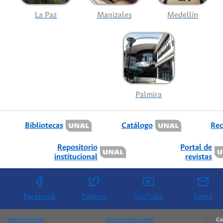
La Paz
Manizales
Medellín
Palmira
Bibliotecas
Catálogo
Rec
Repositorio
Portal de
institucional
revistas
Facebook
Twitter
YouTube
Email
Régimen Legal
Correo institucional
Co