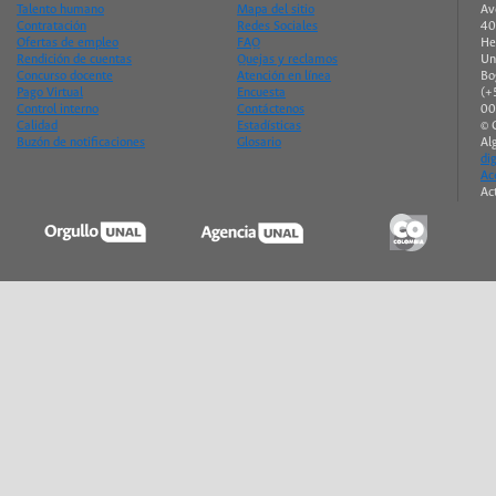
Talento humano
Mapa del sitio
Av
Contratación
Redes Sociales
40
Ofertas de empleo
FAQ
He
Rendición de cuentas
Quejas y reclamos
Un
Concurso docente
Atención en línea
Bo
Pago Virtual
Encuesta
(+
Control interno
Contáctenos
00
Calidad
Estadísticas
© 
Buzón de notificaciones
Glosario
Al
di
Ac
Ac