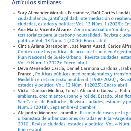
Artículos similares
Sory Alexander Morales Fernández, Raúl Cortés Landáz
ciudad blanca: ¿antifragilidad, intermediación o resilien
ciudades, estados y política: Vol. 13 Núm. 1 (2026): En
Ana María Vicente Álvarez,
Zona industrial de Yumbo y
territoriales para la carbono neutralidad
,
Revista ciuda
política: Vol. 13 Núm. 1 (2026): Enero-abril
Cintia Ariana Barenboim, José María Aused, Carlos Alfr
Contexto de las políticas de acceso al suelo en Argentin
Plan Nacional de Suelo Urbano
,
Revista ciudades, estad
Vol. 9 Núm. 1 (2022): Enero–abril
Deva Menéndez García, Daniel Carmona Cardona , Isab
Franco ,
Políticas públicas medioambientales y transfo
Medellín en el contexto neoliberal (1980-2020)
,
Revis
estados y política: Vol. 12 Núm. 1 (2025): Enero-abril
Víctor Damián Medina, Tomás Alejandro Guevara, Pabl
ambiente, crecimiento urbano y rol del Estado: planific
San Carlos de Bariloche
,
Revista ciudades, estados y pol
Núm. 3 (2018): Septiembre–diciembre
Alejandro Mendoza Jaramillo,
Estudio de casos de la ge
urbanística de urbanizaciones cerradas en Pilar-Argent
2010
,
Revista ciudades, estados y política: Vol. 4 Núm.
Enero–abril