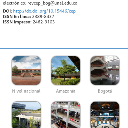
electrónico: revcep_bog@unal.edu.co
DOI:
http://dx.doi.org/10.15446/cep
ISSN En línea:
2389-8437
ISSN Impreso:
2462-9103
Nivel nacional
Amazonía
Bogotá