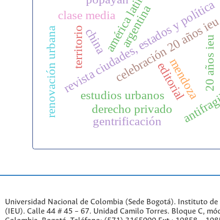
américa latina
revista ciudades, estados y política
argentina
clase media
celebración 20 años ie
territorio
renovación urbana
china
20 años ieu
mendoza
editorial
antifrag
estudios urbanos
derecho privado
gentrificación
Universidad Nacional de Colombia (Sede Bogotá). Instituto de
(IEU). Calle 44 # 45 – 67. Unidad Camilo Torres. Bloque C, mód