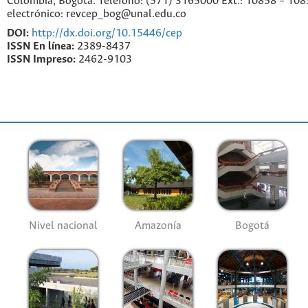
Colombia, Bogotá. Teléfono: (571) 3165000 Ext.: 10858 – 108
electrónico: revcep_bog@unal.edu.co
DOI:
http://dx.doi.org/10.15446/cep
ISSN En línea:
2389-8437
ISSN Impreso:
2462-9103
Nivel nacional
Amazonía
Bogotá