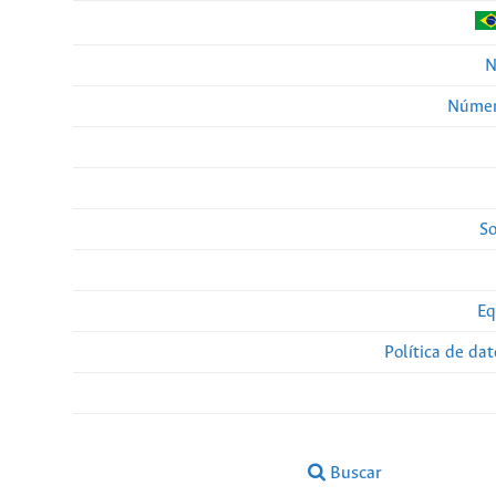
N
Númer
So
Eq
Política de da
Buscar