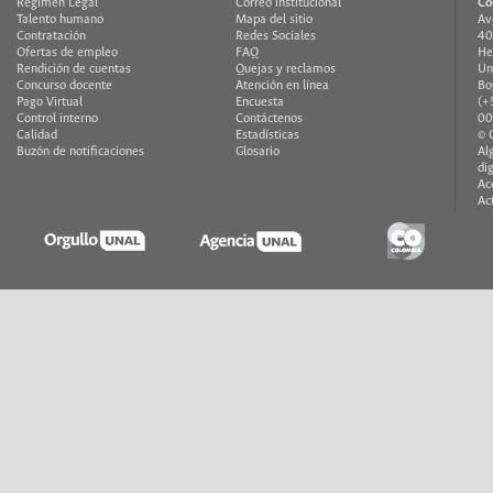
Régimen Legal
Correo institucional
Co
Talento humano
Mapa del sitio
Av
Contratación
Redes Sociales
40
Ofertas de empleo
FAQ
He
Rendición de cuentas
Quejas y reclamos
Un
Concurso docente
Atención en línea
Bo
Pago Virtual
Encuesta
(+
Control interno
Contáctenos
00
Calidad
Estadísticas
© 
Buzón de notificaciones
Glosario
Al
di
Ac
Ac