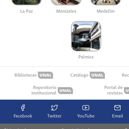
La Paz
Manizales
Medellín
Palmira
Bibliotecas
Catálogo
Rec
Repositorio
Portal de
institucional
revistas
Facebook
Twitter
YouTube
Email