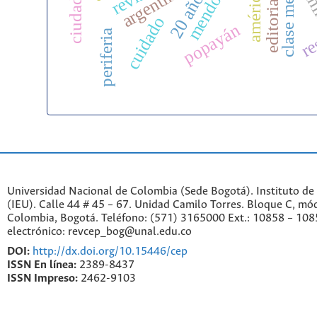
20 años ieu
clase media
mendoza
argentina
ch
editorial
re
cuidado
popayán
periferia
Universidad Nacional de Colombia (Sede Bogotá). Instituto de
(IEU). Calle 44 # 45 – 67. Unidad Camilo Torres. Bloque C, mód
Colombia, Bogotá. Teléfono: (571) 3165000 Ext.: 10858 – 108
electrónico: revcep_bog@unal.edu.co
DOI:
http://dx.doi.org/10.15446/cep
ISSN En línea:
2389-8437
ISSN Impreso:
2462-9103