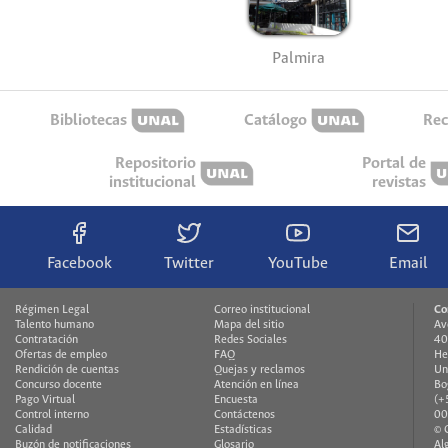
Palmira
Bibliotecas
Catálogo
Rec
Repositorio
Portal de
institucional
revistas
Facebook
Twitter
YouTube
Email
Régimen Legal
Correo institucional
Co
Talento humano
Mapa del sitio
Av
Contratación
Redes Sociales
40
Ofertas de empleo
FAQ
He
Rendición de cuentas
Quejas y reclamos
Un
Concurso docente
Atención en línea
Bo
Pago Virtual
Encuesta
(+
Control interno
Contáctenos
00
Calidad
Estadísticas
© 
Buzón de notificaciones
Glosario
Al