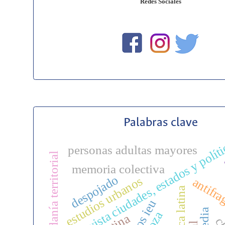
Redes Sociales
Palabras clave
revista ciudades, estados y polít
personas adultas mayores
ciudadanía territorial
t
memoria colectiva
despojado
estudios urbanos
antifra
américa latina