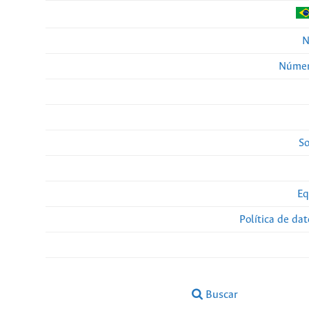
N
Númer
So
Eq
Política de da
Buscar