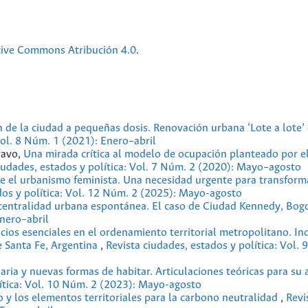
tive Commons Atribución 4.0
.
 de la ciudad a pequeñas dosis. Renovación urbana ‘Lote a lote’
Vol. 8 Núm. 1 (2021): Enero–abril
ravo,
Una mirada crítica al modelo de ocupación planteado por e
iudades, estados y política: Vol. 7 Núm. 2 (2020): Mayo–agosto
de el urbanismo feminista. Una necesidad urgente para transform
dos y política: Vol. 12 Núm. 2 (2025): Mayo-agosto
centralidad urbana espontánea. El caso de Ciudad Kennedy, Bog
Enero–abril
icios esenciales en el ordenamiento territorial metropolitano. In
e Santa Fe, Argentina
,
Revista ciudades, estados y política: Vol.
iaria y nuevas formas de habitar. Articulaciones teóricas para su
lítica: Vol. 10 Núm. 2 (2023): Mayo-agosto
 y los elementos territoriales para la carbono neutralidad
,
Revi