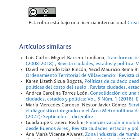
Esta obra está bajo una licencia internacional
Crea
Artículos similares
Luis Carlos Miguel Barrera Lombana,
Transformación
(2008-2018)
,
Revista ciudades, estados y política: 
David Fernando Díaz Rincón, Yecid Mauricio Reina B
Ordenamiento Territorial de Villavicencio
,
Revista c
Karen Lizeth Sicua Bogotá,
Políticas de cuidado des
políticas del costo del suelo
,
Revista ciudades, esta
Andrea Carolina Torres León,
Consolidación de una 
ciudades, estados y política: Vol. 5 Núm. 1 (2018): 
María Mercedes Cardoso, Néstor Javier Gómez,
Serv
el diagnóstico integrado en el Área Metropolitana d
(2022): Septiembre - diciembre
Guadalupe Granero Realini,
Financierización inmobil
desde Buenos Aires
,
Revista ciudades, estados y po
Ana María Vicente Álvarez,
Zona industrial de Yumbo