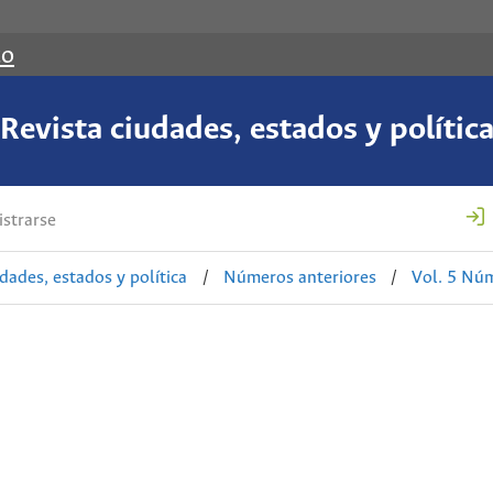
co
Revista ciudades, estados y polític
strarse
udades, estados y política
/
Números anteriores
/
Vol. 5 Nú