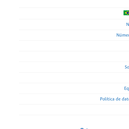
N
Númer
So
Eq
Política de da