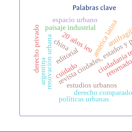
Palabras clave
espacio urbano
américa latina
antifragi
paisaje industrial
derecho privado
revista ciudades, estados y p
20 años ieu
renovación urbana
ciudadanía te
china
editorial
retornad
argentina
cuidado
estudios urbanos
derecho comparad
políticas urbanas