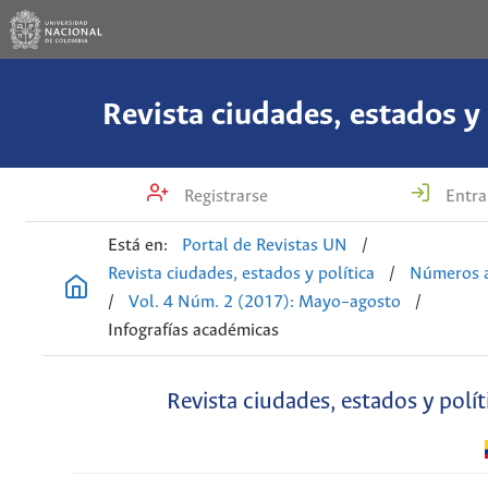
Revista ciudades, estados y 
Registrarse
Entra
Está en:
Portal de Revistas UN
/
Revista ciudades, estados y política
/
Números a
/
Vol. 4 Núm. 2 (2017): Mayo–agosto
/
Infografías académicas
Revista ciudades, estados y polít