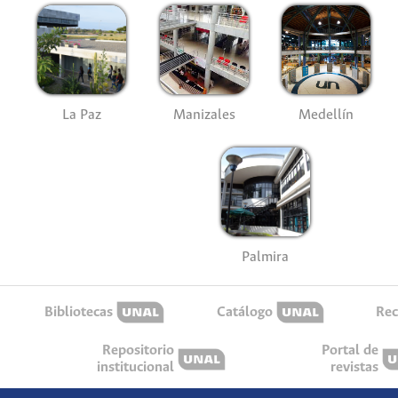
La Paz
Manizales
Medellín
Palmira
Bibliotecas
Catálogo
Rec
Repositorio
Portal de
institucional
revistas