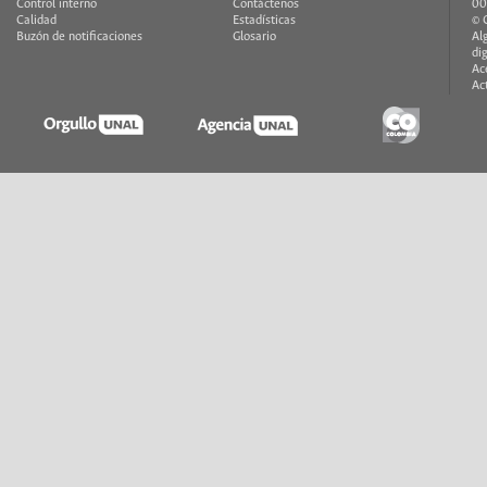
Control interno
Contáctenos
00
Calidad
Estadísticas
© 
Buzón de notificaciones
Glosario
Al
di
Ac
Ac