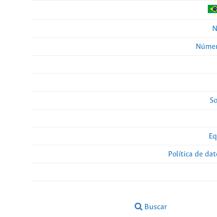
N
Númer
So
Eq
Política de da
Buscar