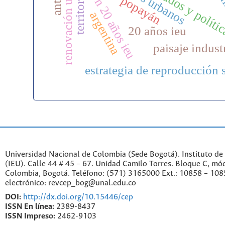
celebración 20 años ieu
ciudadan
renovación urbana
territorio
popayán
argentina
20 años ieu
paisaje indust
estrategia de reproducción 
Universidad Nacional de Colombia (Sede Bogotá). Instituto de
(IEU). Calle 44 # 45 – 67. Unidad Camilo Torres. Bloque C, mód
Colombia, Bogotá. Teléfono: (571) 3165000 Ext.: 10858 – 108
electrónico: revcep_bog@unal.edu.co
DOI:
http://dx.doi.org/10.15446/cep
ISSN En línea:
2389-8437
ISSN Impreso:
2462-9103