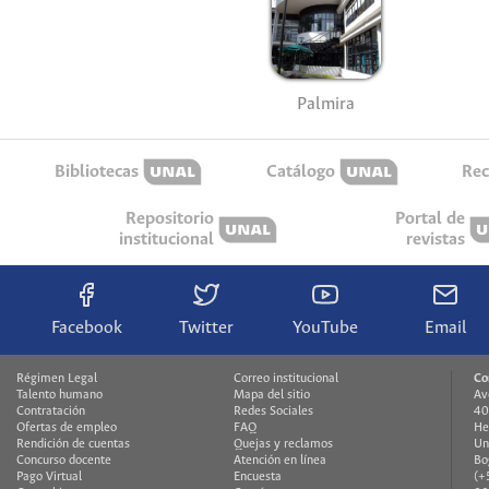
Palmira
Bibliotecas
Catálogo
Rec
Repositorio
Portal de
institucional
revistas
Facebook
Twitter
YouTube
Email
Régimen Legal
Correo institucional
Co
Talento humano
Mapa del sitio
Av
Contratación
Redes Sociales
40
Ofertas de empleo
FAQ
He
Rendición de cuentas
Quejas y reclamos
Un
Concurso docente
Atención en línea
Bo
Pago Virtual
Encuesta
(+