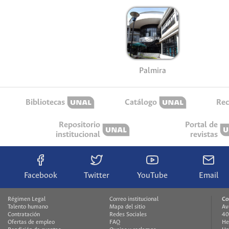
Palmira
Bibliotecas
Catálogo
Rec
Repositorio
Portal de
institucional
revistas
Facebook
Twitter
YouTube
Email
Régimen Legal
Correo institucional
Co
Talento humano
Mapa del sitio
Av
Contratación
Redes Sociales
40
Ofertas de empleo
FAQ
He