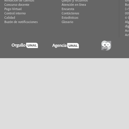
Rendición de cuentas
Quejas y reclamos
Un
Concurso docente
Atención en línea
Bo
Pago Virtual
Encuesta
(+
Control interno
Contáctenos
00
Calidad
Estadísticas
© 
Buzón de notificaciones
Glosario
Al
di
Ac
Ac