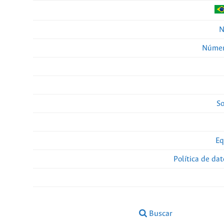
N
Númer
So
Eq
Política de da
Buscar