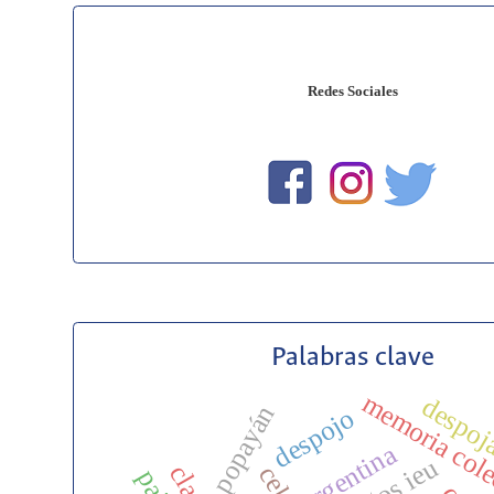
Redes Sociales
Palabras clave
memoria cole
despoj
popayán
despojo
argentina