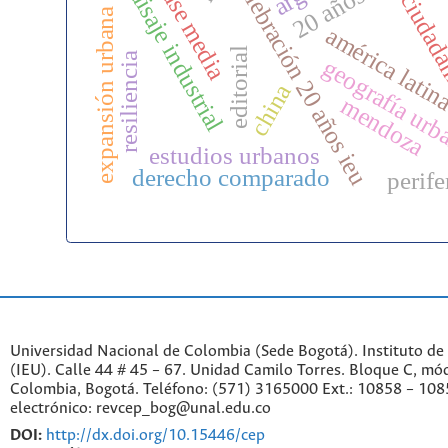
20 años ieu
clase media
celebración 20 años ieu
paisaje industrial
ciudadan
expansión urbana
américa latin
editorial
resiliencia
geografía ur
china
mendoza
estudios urbanos
derecho comparado
perife
Universidad Nacional de Colombia (Sede Bogotá). Instituto de
(IEU). Calle 44 # 45 – 67. Unidad Camilo Torres. Bloque C, mód
Colombia, Bogotá. Teléfono: (571) 3165000 Ext.: 10858 – 108
electrónico: revcep_bog@unal.edu.co
DOI:
http://dx.doi.org/10.15446/cep